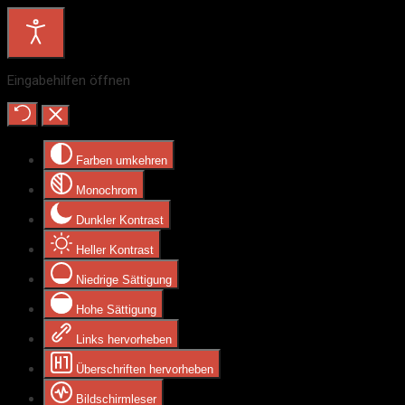
Eingabehilfen öffnen
Farben umkehren
Monochrom
Dunkler Kontrast
Heller Kontrast
Niedrige Sättigung
Hohe Sättigung
Links hervorheben
Überschriften hervorheben
Bildschirmleser