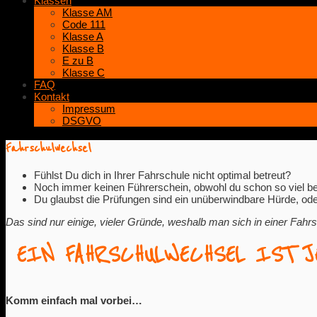
Klassen
Klasse AM
Code 111
Klasse A
Klasse B
E zu B
Klasse C
FAQ
Kontakt
Impressum
DSGVO
Fahrschulwechsel
Fühlst Du dich in Ihrer Fahrschule nicht optimal betreut?
Noch immer keinen Führerschein, obwohl du schon so viel be
Du glaubst die Prüfungen sind ein unüberwindbare Hürde, od
Das sind nur einige, vieler Gründe, weshalb man sich in einer Fahrs
EIN FAHRSCHULWECHSEL IST J
Komm einfach mal vorbei…