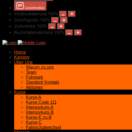
Lesemodus
Inhaltsskalierung
100
%
Schriftgröße
100
%
Zeilenhöhe
100
%
Buchstabenabstand
100
%
Home
Karriere
Über Uns
Warum zu uns
Team
Fuhrpark
Standort/ Kontakt
Aktionen
Kurse
Kurse A
Kurse Code 111
Intensivkurs A
Intensivkurs B
Kurse E zu B
Kurse C
Fahrschulwechsel