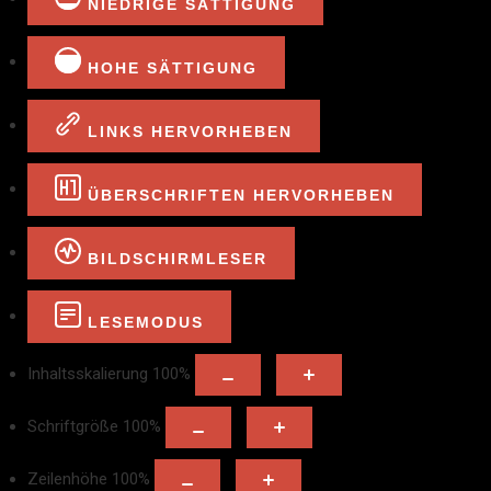
NIEDRIGE SÄTTIGUNG
HOHE SÄTTIGUNG
LINKS HERVORHEBEN
ÜBERSCHRIFTEN HERVORHEBEN
BILDSCHIRMLESER
LESEMODUS
Inhaltsskalierung
100
%
Schriftgröße
100
%
Zeilenhöhe
100
%