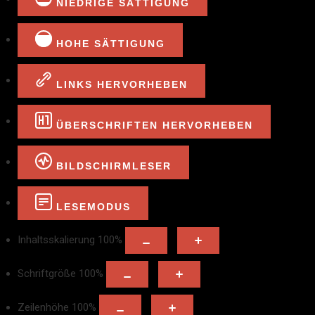
NIEDRIGE SÄTTIGUNG
HOHE SÄTTIGUNG
LINKS HERVORHEBEN
ÜBERSCHRIFTEN HERVORHEBEN
BILDSCHIRMLESER
LESEMODUS
Inhaltsskalierung
100
%
Schriftgröße
100
%
Zeilenhöhe
100
%