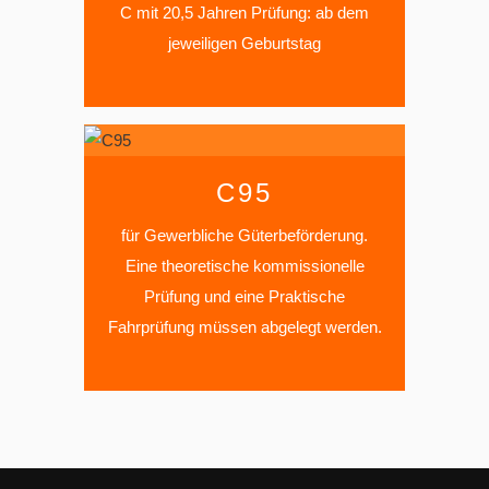
C mit 20,5 Jahren Prüfung: ab dem
jeweiligen Geburtstag
C95
für Gewerbliche Güterbeförderung.
Eine theoretische kommissionelle
Prüfung und eine Praktische
Fahrprüfung müssen abgelegt werden.