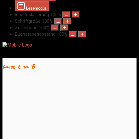
Lesemodus
Inhaltsskalierung
100
%
Schriftgröße
100
%
Zeilenhöhe
100
%
Buchstabenabstand
100
%
Kurse E zu B