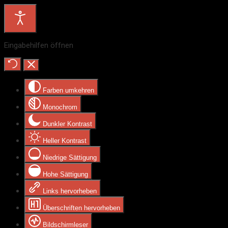
Eingabehilfen öffnen
Farben umkehren
Monochrom
Dunkler Kontrast
Heller Kontrast
Niedrige Sättigung
Hohe Sättigung
Links hervorheben
Überschriften hervorheben
Bildschirmleser